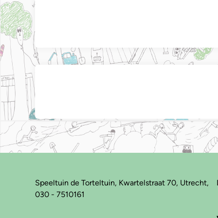
Bericht
navigatie
Speeltuin de Torteltuin, Kwartelstraat 70, Utrecht,
030 - 7510161