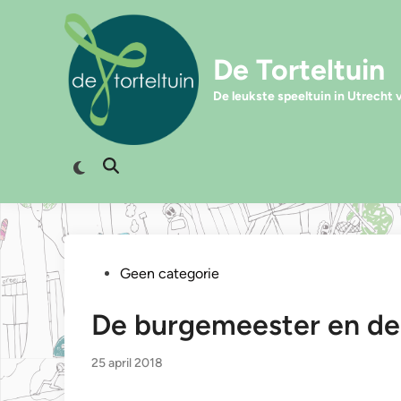
Ga
naar
de
De Torteltuin
inhoud
De leukste speeltuin in Utrecht 
Overschakelen
Zoeken
naar
openen
donkere
modus
Geplaatst
Geen categorie
in
De burgemeester en de
25 april 2018