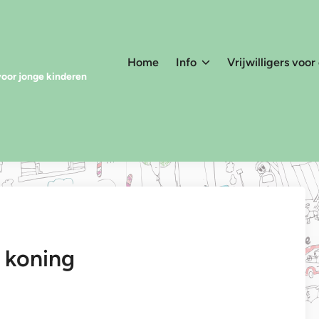
Home
Info
Vrijwilligers voor
voor jonge kinderen
 koning