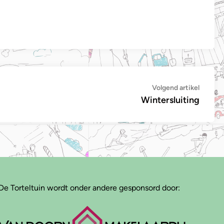
Volge
Volgend artikel
artikel:
Wintersluiting
De Torteltuin wordt onder andere gesponsord door: