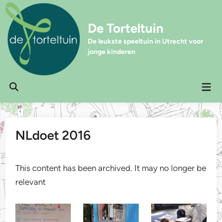
Ga
naar
De Torteltuin
de
inhoud
De leukste speeltuin in Utrecht voor
jonge kinderen
Hoo
Zoeken
openen
NLdoet 2016
This content has been archived. It may no longer be
relevant