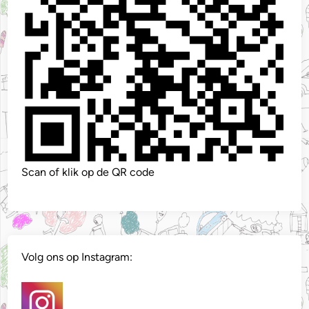
Scan of klik op de QR code
Volg ons op Instagram: