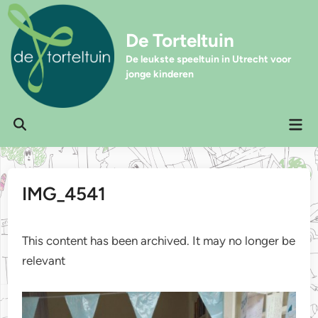
Ga
naar
De Torteltuin
de
inhoud
De leukste speeltuin in Utrecht voor
jonge kinderen
Hoo
Zoeken
openen
IMG_4541
This content has been archived. It may no longer be
relevant