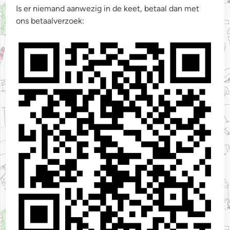
Is er niemand aanwezig in de keet, betaal dan met
ons betaalverzoek: