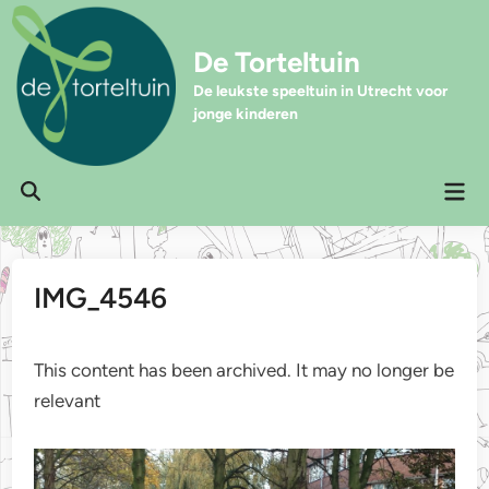
Ga
naar
De Torteltuin
de
inhoud
De leukste speeltuin in Utrecht voor
jonge kinderen
Hoo
Zoeken
openen
IMG_4546
This content has been archived. It may no longer be
relevant