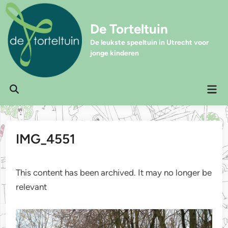
Ga
naar
De Torteltuin
de
inhoud
De leukste speeltuin in Utrecht voor
jonge kinderen
Hoo
Zoeken
openen
IMG_4551
This content has been archived. It may no longer be
relevant