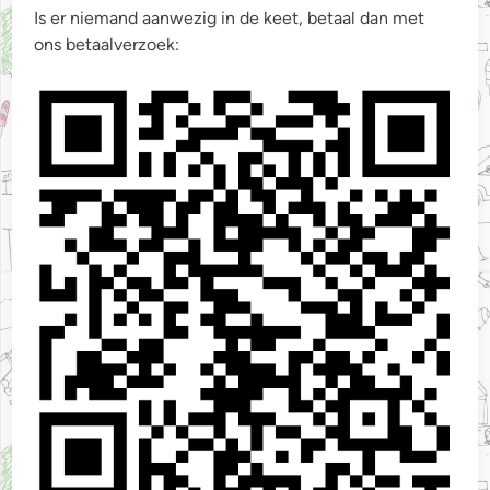
Is er niemand aanwezig in de keet, betaal dan met
ons betaalverzoek: