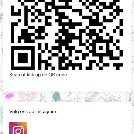
Scan of klik op de QR code
Volg ons op Instagram: