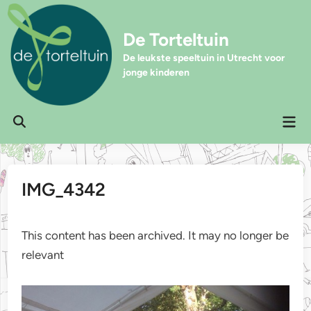
Ga
naar
De Torteltuin
de
inhoud
De leukste speeltuin in Utrecht voor
jonge kinderen
Hoo
Zoeken
openen
IMG_4342
This content has been archived. It may no longer be
relevant