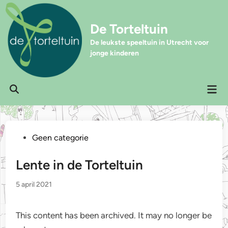
Ga
naar
De Torteltuin
de
inhoud
De leukste speeltuin in Utrecht voor
jonge kinderen
Hoo
Zoeken
openen
Geplaatst
Geen categorie
in
Lente in de Torteltuin
5 april 2021
This content has been archived. It may no longer be