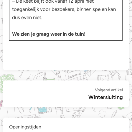
– De keet blijft ook vanaf 12 april niet
toegankelijk voor bezoekers, binnen spelen kan
dus even niet.
We zien je graag weer in de tuin!
Bericht
Vol
Volgend artikel
artik
Wintersluiting
navigatie
Openingstijden