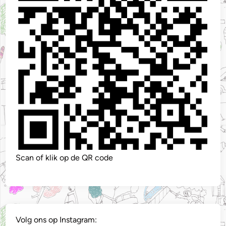
Scan of klik op de QR code
Volg ons op Instagram: