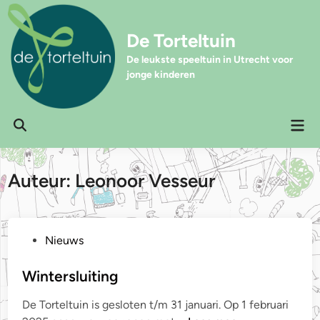
Ga
naar
De Torteltuin
de
inhoud
De leukste speeltuin in Utrecht voor
jonge kinderen
Hoo
Zoeken
openen
Auteur:
Leonoor Vesseur
G
Nieuws
e
p
Wintersluiting
l
De Torteltuin is gesloten t/m 31 januari. Op 1 februari
a