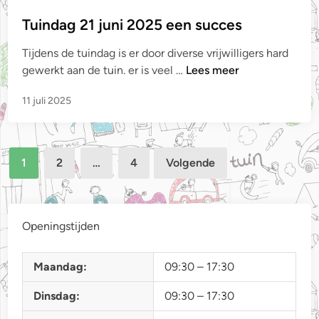
e
p
Tuindag 21 juni 2025 een succes
l
Tijdens de tuindag is er door diverse vrijwilligers hard
a
T
gewerkt aan de tuin. er is veel …
Lees meer
a
u
t
11 juli 2025
i
s
n
t
d
i
Berichten
a
n
1
2
…
4
Volgende
g
paginering
2
1
j
Openingstijden
u
n
Maandag:
09:30 – 17:30
i
2
Dinsdag:
09:30 – 17:30
0