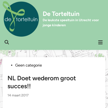
Ga
naar
De Torteltuin
de
inhoud
De leukste speeltuin in Utrecht voor
jonge kinderen
Hoo
Zoeken
openen
Geplaatst
Geen categorie
in
NL Doet wederom groot
succes!!
14 maart 2017