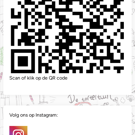
Scan of klik op de QR code
Volg ons op Instagram: