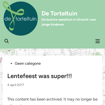
Ga
naar
De Torteltuin
de
inhoud
De leukste speeltuin in Utrecht voor
jonge kinderen
Hoo
Zoeken
openen
Geplaatst
Geen categorie
in
Lentefeest was super!!!
4 april 2017
This content has been archived. It may no longer be