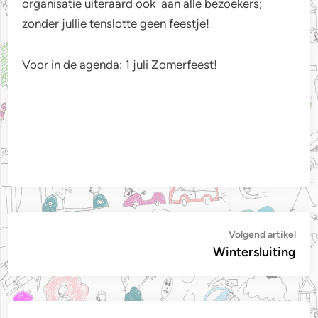
organisatie uiteraard ook aan alle bezoekers;
zonder jullie tenslotte geen feestje!
Voor in de agenda: 1 juli Zomerfeest!
Bericht
Vol
Volgend artikel
artik
Wintersluiting
navigatie